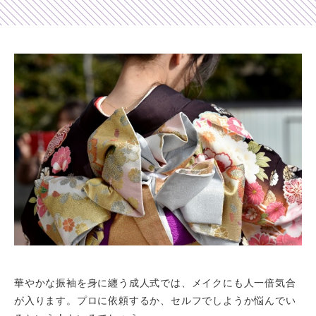
Shop list
店舗一覧
Pick up
ピックアップ店舗
Blog
スタッフブログ
Gallery
お客様ギャラリー
Kimono Yuubi
レンタルモール
華やかな振袖を身に纏う成人式では、メイクにも人一倍気合
が入ります。プロに依頼するか、セルフでしようか悩んでい