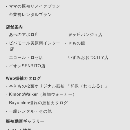
- ママの振袖リメイクプラン
- 卒業袴レンタルプラン
店舗案内
- あべのアポロ店
- 泉ヶ丘パンジョ店
- ビバモール美原南インター
- きもの館
店
- エコール・ロゼ店
- いずみおおつCITY店
- イオンSENRITO店
Web振袖カタログ
- 本きもの松葉オリジナル振袖 「和振（わっふる）」
- KimonoWalker（着物ウォーカー）
- Ray×mina憧れの振袖カタログ
- 一般レンタル・その他
振袖動画ギャラリー