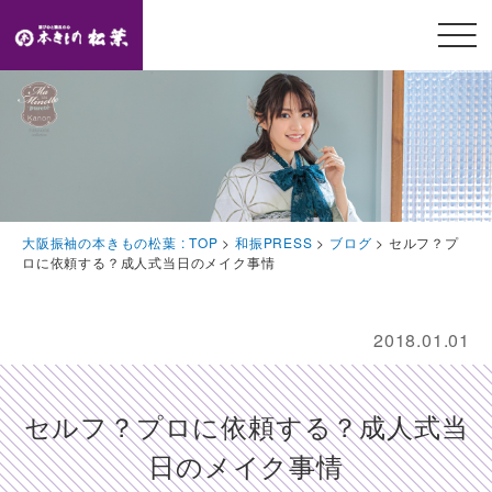
メニ
ュー
開閉
TOP
トップページ
Feature
大阪振袖の本きもの松葉 : TOP
>
和振PRESS
>
ブログ
>
セルフ？プ
本きもの松葉の特徴
ロに依頼する？成人式当日のメイク事情
Event
豪華特典・振袖キャンペーン
2018.01.01
Collection
振袖コレクション
セルフ？プロに依頼する？成人式当
Plan
日のメイク事情
プラン