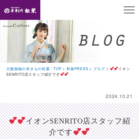
メニ
ュー
開閉
TOP
トップページ
Feature
大阪振袖の本きもの松葉 : TOP
>
和振PRESS
>
ブログ
>
イオン
本きもの松葉の特徴
SENRITO店スタッフ紹介です
Event
豪華特典・振袖キャンペーン
2024.10.21
Collection
振袖コレクション
イオンSENRITO店スタッフ紹
Plan
介です
プラン