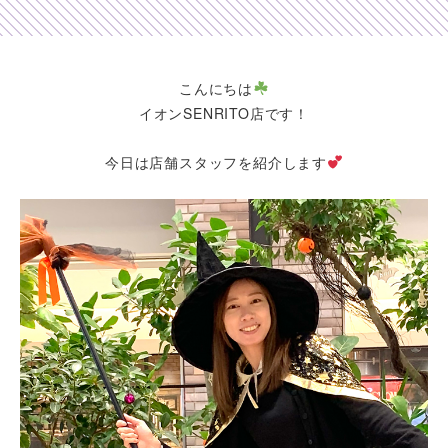
Shop list
店舗一覧
こんにちは
イオンSENRITO店です！
Pick up
ピックアップ店舗
今日は店舗スタッフを紹介します
Blog
スタッフブログ
Gallery
お客様ギャラリー
Kimono Yuubi
レンタルモール