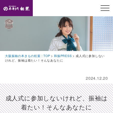
メニ
ュー
開閉
TOP
トップページ
Feature
大阪振袖の本きもの松葉 : TOP
>
和振PRESS
>
成人式に参加しない
本きもの松葉の特徴
けれど、振袖は着たい！そんなあなたに
Event
豪華特典・振袖キャンペーン
2024.12.20
Collection
振袖コレクション
成人式に参加しないけれど、振袖は
Plan
着たい！そんなあなたに
プラン