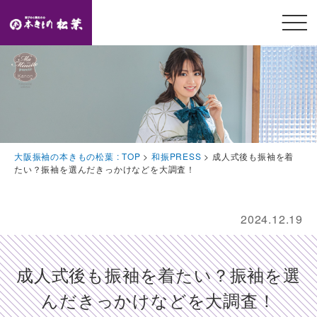
メニ
ュー
開閉
TOP
トップページ
Feature
大阪振袖の本きもの松葉 : TOP
>
和振PRESS
>
成人式後も振袖を着
本きもの松葉の特徴
たい？振袖を選んだきっかけなどを大調査！
Event
豪華特典・振袖キャンペーン
2024.12.19
Collection
振袖コレクション
成人式後も振袖を着たい？振袖を選
Plan
んだきっかけなどを大調査！
プラン