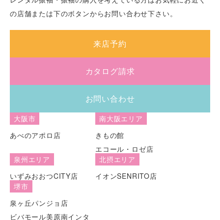
の店舗または下のボタンからお問い合わせ下さい。
来店予約
カタログ請求
お問い合わせ
大阪市
南大阪エリア
あべのアポロ店
きもの館
エコール・ロゼ店
泉州エリア
北摂エリア
いずみおおつCITY店
イオンSENRITO店
堺市
泉ヶ丘パンジョ店
ビバモール美原南インタ