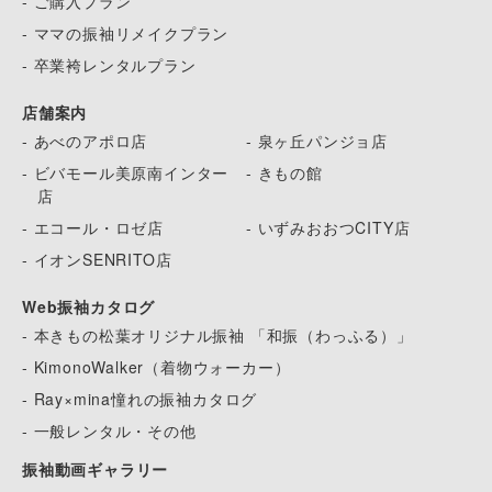
- ご購入プラン
- ママの振袖リメイクプラン
- 卒業袴レンタルプラン
店舗案内
- あべのアポロ店
- 泉ヶ丘パンジョ店
- ビバモール美原南インター
- きもの館
店
- エコール・ロゼ店
- いずみおおつCITY店
- イオンSENRITO店
Web振袖カタログ
- 本きもの松葉オリジナル振袖 「和振（わっふる）」
- KimonoWalker（着物ウォーカー）
- Ray×mina憧れの振袖カタログ
- 一般レンタル・その他
振袖動画ギャラリー