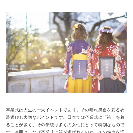
Shop list
店舗一覧
Pick up
ピックアップ店舗
Blog
スタッフブログ
Gallery
お客様ギャラリー
Kimono Yuubi
レンタルモール
卒業式は人生の一大イベントであり、その晴れ舞台を彩る衣
装選びも大切なポイントです。日本では卒業式に「袴」を着
ることが多く、その伝統は多くの女性にとって特別なもので
す。今回は、なぜ卒業式に袴が選ばれるのか、その魅力を詳