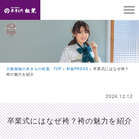
メニ
ュー
開閉
TOP
トップページ
Feature
大阪振袖の本きもの松葉 : TOP
>
和振PRESS
>
卒業式にはなぜ袴？
本きもの松葉の特徴
袴の魅力を紹介
Event
豪華特典・振袖キャンペーン
2024.12.12
Collection
振袖コレクション
卒業式にはなぜ袴？袴の魅力を紹介
Plan
プラン