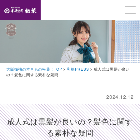
メニ
ュー
開閉
TOP
トップページ
Feature
大阪振袖の本きもの松葉 : TOP
>
和振PRESS
>
成人式は黒髪が良い
本きもの松葉の特徴
の？髪色に関する素朴な疑問
Event
豪華特典・振袖キャンペーン
2024.12.12
Collection
振袖コレクション
成人式は黒髪が良いの？髪色に関す
Plan
る素朴な疑問
プラン