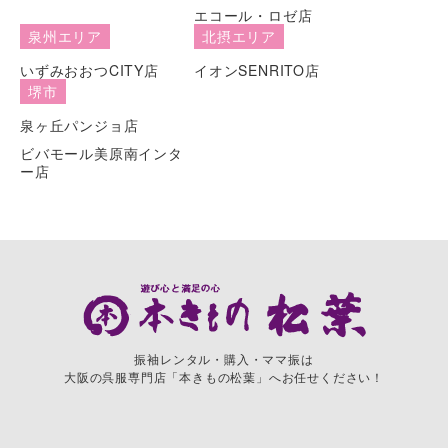
エコール・ロゼ店
泉州エリア
北摂エリア
いずみおおつCITY店
イオンSENRITO店
堺市
泉ヶ丘パンジョ店
ビバモール美原南インタ
ー店
振袖レンタル・購入・ママ振は
大阪の呉服専門店「本きもの松葉」へお任せください！