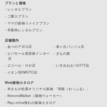
プランと価格
- レンタルプラン
- ご購入プラン
- ママの振袖リメイクプラン
- 卒業袴レンタルプラン
店舗案内
- あべのアポロ店
- 泉ヶ丘パンジョ店
- ビバモール美原南インター
- きもの館
店
- エコール・ロゼ店
- いずみおおつCITY店
- イオンSENRITO店
Web振袖カタログ
- 本きもの松葉オリジナル振袖 「和振（わっふる）」
- KimonoWalker（着物ウォーカー）
- Ray×mina憧れの振袖カタログ