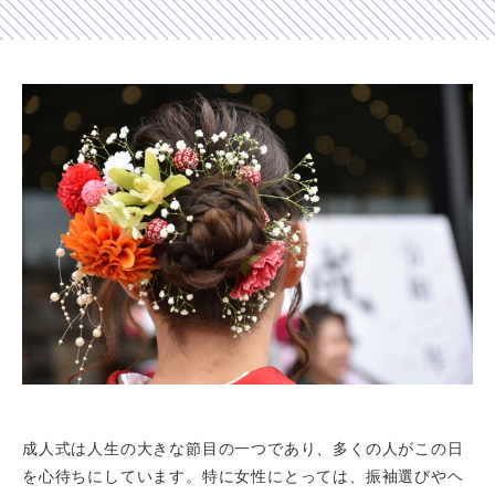
Shop list
店舗一覧
Pick up
ピックアップ店舗
Blog
スタッフブログ
Gallery
お客様ギャラリー
Kimono Yuubi
レンタルモール
成人式は人生の大きな節目の一つであり、多くの人がこの日
を心待ちにしています。特に女性にとっては、振袖選びやヘ