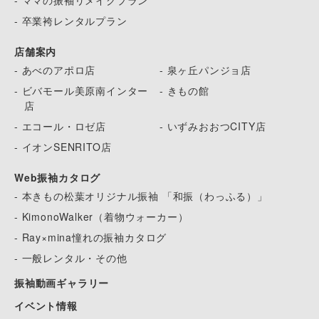
- ママの振袖リメイクプラン
- 卒業袴レンタルプラン
店舗案内
- あべのアポロ店
- 泉ヶ丘パンジョ店
- ビバモール美原南インター
- きもの館
店
- エコール・ロゼ店
- いずみおおつCITY店
- イオンSENRITO店
Web振袖カタログ
- 本きもの松葉オリジナル振袖 「和振（わっふる）」
- KimonoWalker（着物ウォーカー）
- Ray×mina憧れの振袖カタログ
- 一般レンタル・その他
振袖動画ギャラリー
イベント情報