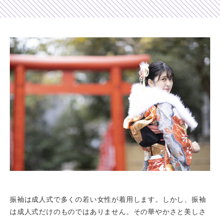
Shop list
店舗一覧
Pick up
ピックアップ店舗
Blog
スタッフブログ
Gallery
お客様ギャラリー
Kimono Yuubi
レンタルモール
振袖は成人式で多くの若い女性が着用します。しかし、振袖
は成人式だけのものではありません。その華やかさと美しさ