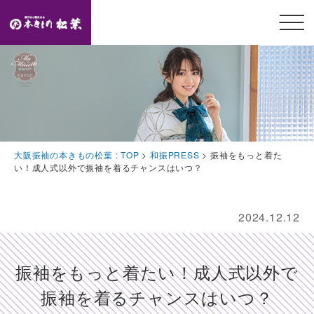
メニ
ュー
開閉
TOP
トップページ
Feature
大阪振袖の本きもの松葉 : TOP
>
和振PRESS
>
振袖をもっと着た
本きもの松葉の特徴
い！成人式以外で振袖を着るチャンスはいつ？
Event
豪華特典・振袖キャンペーン
2024.12.12
Collection
振袖コレクション
振袖をもっと着たい！成人式以外で
Plan
振袖を着るチャンスはいつ？
プラン