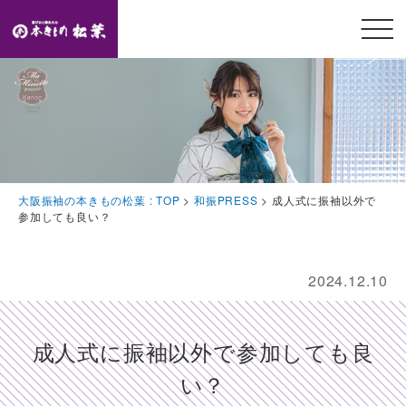
メニ
ュー
開閉
TOP
トップページ
Feature
大阪振袖の本きもの松葉 : TOP
>
和振PRESS
>
成人式に振袖以外で
本きもの松葉の特徴
参加しても良い？
Event
豪華特典・振袖キャンペーン
2024.12.10
Collection
振袖コレクション
成人式に振袖以外で参加しても良
Plan
い？
プラン