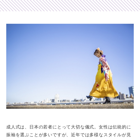
Shop list
店舗一覧
Pick up
ピックアップ店舗
Blog
スタッフブログ
Gallery
お客様ギャラリー
Kimono Yuubi
レンタルモール
成人式は、日本の若者にとって大切な儀式。女性は伝統的に
振袖を選ぶことが多いですが、近年では多様なスタイルが見