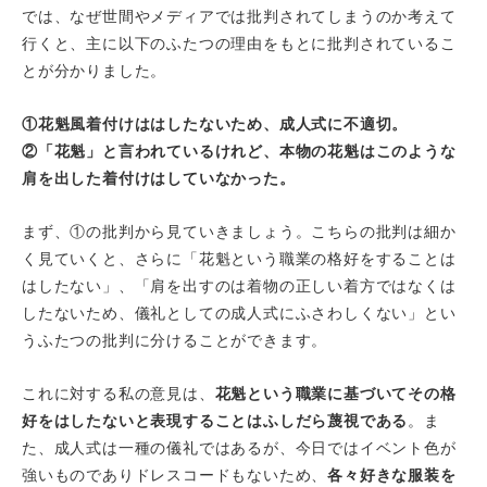
では、なぜ世間やメディアでは批判されてしまうのか考えて
行くと、主に以下のふたつの理由をもとに批判されているこ
とが分かりました。
①花魁風着付けははしたないため、成人式に不適切。
②「花魁」と言われているけれど、本物の花魁はこのような
肩を出した着付けはしていなかった。
まず、①の批判から見ていきましょう。こちらの批判は細か
く見ていくと、さらに「花魁という職業の格好をすることは
はしたない」、「肩を出すのは着物の正しい着方ではなくは
したないため、儀礼としての成人式にふさわしくない」とい
うふたつの批判に分けることができます。
これに対する私の意見は、
花魁という職業に基づいてその格
好をはしたないと表現することはふしだら蔑視である
。ま
た、成人式は一種の儀礼ではあるが、今日ではイベント色が
強いものでありドレスコードもないため、
各々好きな服装を