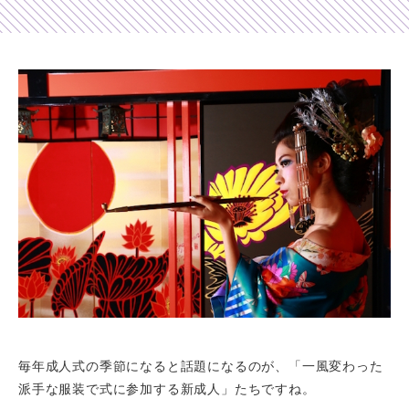
Shop list
店舗一覧
Pick up
ピックアップ店舗
Blog
スタッフブログ
Gallery
お客様ギャラリー
Kimono Yuubi
レンタルモール
毎年成人式の季節になると話題になるのが、「一風変わった
派手な服装で式に参加する新成人」たちですね。