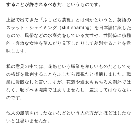
することが許されるべきだ
、というものです。
上記で出てきた「ふしだら蔑視」とは何かというと、英語の
スラット・シェイミング（slut shaming）を日本語に訳した
もので、風俗などの水商売をしている女性や、性関係に積極
的・奔放な女性を蔑んだり見下したりして差別することを意
味します。
私の意見の中では、花魁という職業を卑しいものだとしてそ
の格好を批判することをふしだら蔑視だと指摘しました。職
業に貴賎なしと言いますが、花魁や遊女ももちろん例外では
なく、恥ずべき職業ではありませんし、差別してはならない
のです。
他人の服装をはしたないなどという人の方がよほどはしたな
いとは思いませんか。