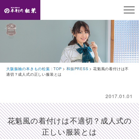
メニ
ュー
開閉
TOP
トップページ
Feature
大阪振袖の本きもの松葉 : TOP
>
和振PRESS
>
花魁風の着付けは不
本きもの松葉の特徴
適切？成人式の正しい服装とは
Event
豪華特典・振袖キャンペーン
2017.01.01
Collection
振袖コレクション
花魁風の着付けは不適切？成人式の
Plan
正しい服装とは
プラン