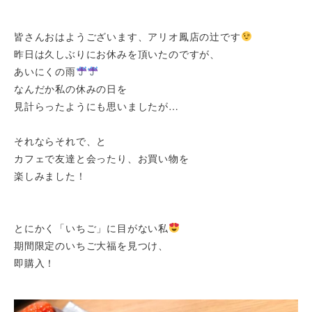
Shop list
皆さんおはようございます、アリオ鳳店の辻です
店舗一覧
昨日は久しぶりにお休みを頂いたのですが、
あいにくの雨
Pick up
なんだか私の休みの日を
ピックアップ店舗
見計らったようにも思いましたが…
Blog
それならそれで、と
スタッフブログ
カフェで友達と会ったり、お買い物を
楽しみました！
Gallery
お客様ギャラリー
とにかく「いちご」に目がない私
Kimono Yuubi
期間限定のいちご大福を見つけ、
レンタルモール
即購入！