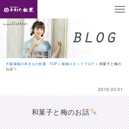
メニ
ュー
開閉
TOP
トップページ
Feature
大阪振袖の本きもの松葉 : TOP
>
振袖スタッフブログ
>
和菓子と梅の
本きもの松葉の特徴
お話
Event
豪華特典・振袖キャンペーン
2019.03.01
Collection
振袖コレクション
和菓子と梅のお話
Plan
プラン