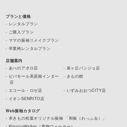
プランと価格
- レンタルプラン
- ご購入プラン
- ママの振袖リメイクプラン
- 卒業袴レンタルプラン
店舗案内
- あべのアポロ店
- 泉ヶ丘パンジョ店
- ビバモール美原南インター
- きもの館
店
- エコール・ロゼ店
- いずみおおつCITY店
- イオンSENRITO店
Web振袖カタログ
- 本きもの松葉オリジナル振袖 「和振（わっふる）」
- KimonoWalker（着物ウォーカー）