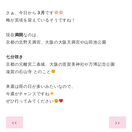
さぁ、今日から
３月
です
梅が見頃を迎えているそうですね！
現在
満開
なのは、
京都の北野天満宮、大阪の大阪天満宮や山田池公園
七分咲き
京都の元離宮二条城、大阪の意賀美神社や万博記念公園
滋賀の石山寺 とのこと
来週は雨の日が多いみたいなので、
今週がチャンスですね
ぜひ行ってみてください
<<
>>