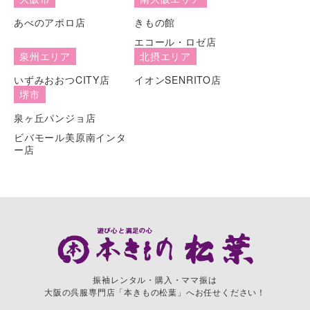
あべのアポロ店
きもの館
エコール・ロゼ店
泉州エリア
北摂エリア
いずみおおつCITY店
イオンSENRITO店
堺市
泉ヶ丘パンジョ店
ビバモール美原南インタ
ー店
振袖レンタル・購入・ママ振は
大阪の呉服専門店「本きもの松葉」へお任せください！