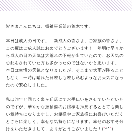
Shop list
店舗一覧
皆さまこんにちは、振袖事業部の荒木です。
Pick up
本日は成人の日です。 新成人の皆さま、ご家族の皆さま、
ピックアップ店舗
この度はご成人誠におめでとうございます！ 年明け早々か
Blog
ら成人の日の天気は大荒れの予報が出ていたので、お天気の
心配をされていた方も多かったのではないかと思います。
スタッフブログ
本日は生憎の天気となりましたが、そこまで大雨が降ること
Gallery
もなく、一時は晴れた日差しも差し込むようなお天気になっ
たので安心しました。
お客様ギャラリー
Kimono Yuubi
私は昨年と同じく泉ヶ丘店にてお手伝いをさせていただいた
レンタルモール
のですが、華やかな振袖姿のお嬢様を拝見するととても楽し
い気持ちになりますし、お嬢様やご家族様にお喜びいただく
とさらに楽しく、幸せな気持ちになります。幸せのおすそ分
けをいただきまして、ありがとうございました！(
*
^^
*
)