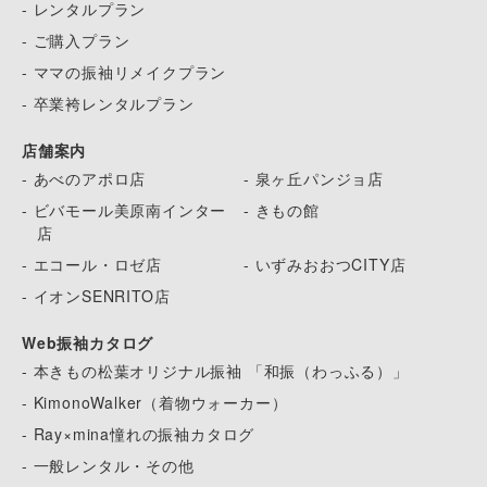
- レンタルプラン
- ご購入プラン
- ママの振袖リメイクプラン
- 卒業袴レンタルプラン
店舗案内
- あべのアポロ店
- 泉ヶ丘パンジョ店
- ビバモール美原南インター
- きもの館
店
- エコール・ロゼ店
- いずみおおつCITY店
- イオンSENRITO店
Web振袖カタログ
- 本きもの松葉オリジナル振袖 「和振（わっふる）」
- KimonoWalker（着物ウォーカー）
- Ray×mina憧れの振袖カタログ
- 一般レンタル・その他