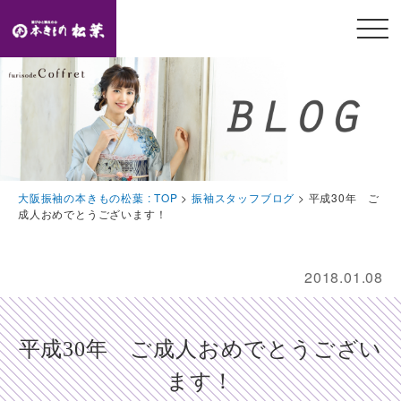
メニ
ュー
開閉
TOP
トップページ
Feature
大阪振袖の本きもの松葉 : TOP
>
振袖スタッフブログ
>
平成30年 ご
本きもの松葉の特徴
成人おめでとうございます！
Event
豪華特典・振袖キャンペーン
2018.01.08
Collection
振袖コレクション
平成30年 ご成人おめでとうござい
Plan
ます！
プラン