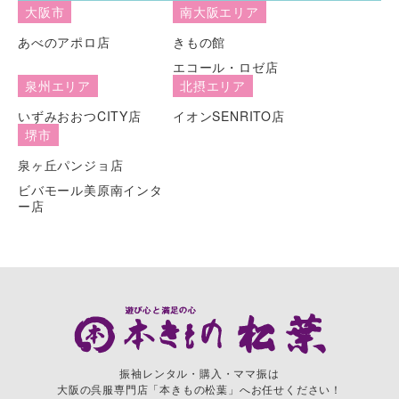
大阪市
南大阪エリア
あべのアポロ店
きもの館
エコール・ロゼ店
泉州エリア
北摂エリア
いずみおおつCITY店
イオンSENRITO店
堺市
泉ヶ丘パンジョ店
ビバモール美原南インタ
ー店
振袖レンタル・購入・ママ振は
大阪の呉服専門店「本きもの松葉」へお任せください！