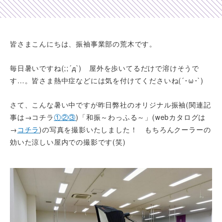
Shop list
店舗一覧
皆さまこんにちは、振袖事業部の荒木です。
Pick up
毎日暑いですね(;;´д`) 屋外を歩いてるだけで溶けそうで
ピックアップ店舗
す…。皆さま熱中症などには気を付けてくださいね(´･ω･`)
Blog
さて、こんな暑い中ですが昨日弊社のオリジナル振袖(関連記
スタッフブログ
事は→コチラ
①
②
③
)「和振～わっふる～」(webカタログは
Gallery
→
コチラ
)の写真を撮影いたしました！ もちろんクーラーの
効いた涼しい屋内での撮影です(笑)
お客様ギャラリー
Kimono Yuubi
レンタルモール