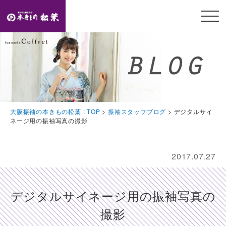
メニ
ュー
開閉
TOP
トップページ
Feature
大阪振袖の本きもの松葉 : TOP
>
振袖スタッフブログ
>
デジタルサイ
本きもの松葉の特徴
ネージ用の振袖写真の撮影
Event
豪華特典・振袖キャンペーン
2017.07.27
Collection
振袖コレクション
デジタルサイネージ用の振袖写真の
Plan
撮影
プラン