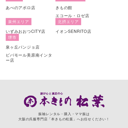
あべのアポロ店
きもの館
エコール・ロゼ店
泉州エリア
北摂エリア
いずみおおつCITY店
イオンSENRITO店
堺市
泉ヶ丘パンジョ店
ビバモール美原南インタ
ー店
振袖レンタル・購入・ママ振は
大阪の呉服専門店「本きもの松葉」へお任せください！