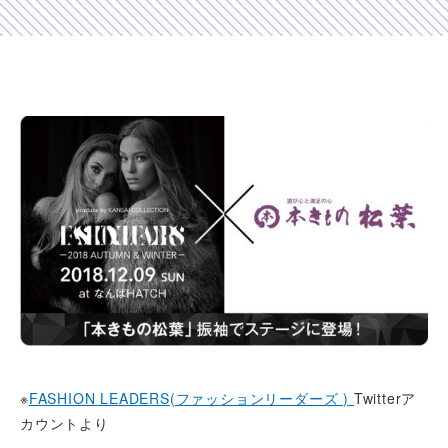
Shop list
店舗一覧
Pick up
ピックアップ店舗
Blog
スタッフブログ
Gallery
お客様ギャラリー
Kimono Yuubi
レンタルモール
※
FASHION LEADERS(ファッションリーダーズ )
Twitterア
カウントより