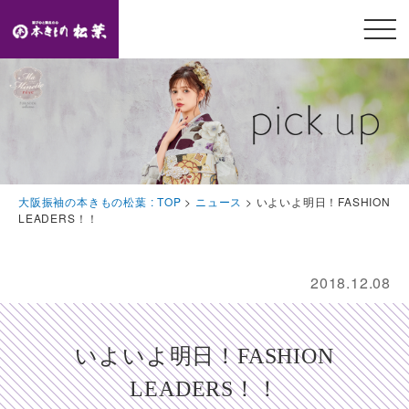
メニ
ュー
開閉
TOP
トップページ
Feature
大阪振袖の本きもの松葉 : TOP
>
ニュース
>
いよいよ明日！FASHION
本きもの松葉の特徴
LEADERS！！
Event
豪華特典・振袖キャンペーン
2018.12.08
Collection
振袖コレクション
いよいよ明日！FASHION
Plan
LEADERS！！
プラン