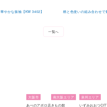
やかな振袖【KW 3402】
柄と色使いの組み合わせで魅
一覧へ
大阪市
南大阪エリア
泉州エリア
あべのアポロ店
きもの館
いずみおおつCIT