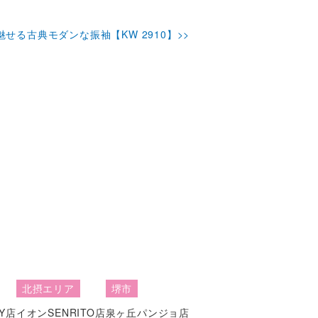
せる古典モダンな振袖【KW 2910】>>
北摂エリア
堺市
Y店
イオンSENRITO店
泉ヶ丘パンジョ店