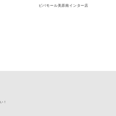
ビバモール美原南インター店
い！