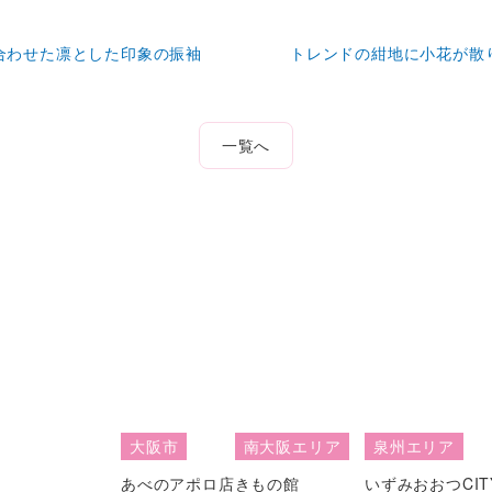
合わせた凛とした印象の振袖
トレンドの紺地に小花が散
一覧へ
大阪市
南大阪エリア
泉州エリア
あべのアポロ店
きもの館
いずみおおつCIT