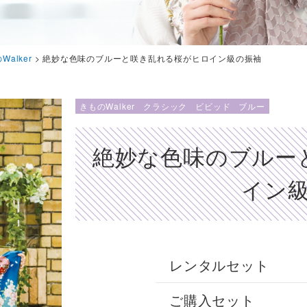
Walker
>
絶妙な色味のブルーと咲き乱れる桜がヒロイン級の振袖
きものWalker
クラシック
ビビッド
ブルー
絶妙な色味のブルー
イン
レンタルセット
ご購入セット