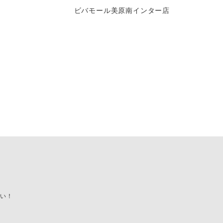
ビバモール美原南インター店
い！