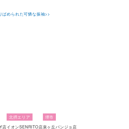
りばめられた可憐な振袖>>
北摂エリア
堺市
Y店
イオンSENRITO店
泉ヶ丘パンジョ店