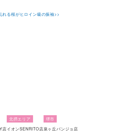
乱れる桜がヒロイン級の振袖>>
北摂エリア
堺市
Y店
イオンSENRITO店
泉ヶ丘パンジョ店