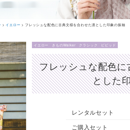
ー
>
イエロー
>
フレッシュな配色に古典文様を合わせた凛とした印象の振袖
イエロー
きものWalker
クラシック
ビビッド
フレッシュな配色に
とした
レンタルセット
ご購入セット