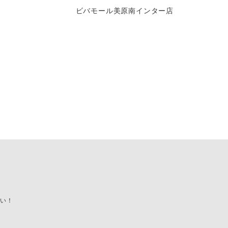
ビバモール美原南インター店
い！