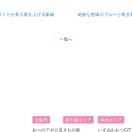
ワイトが美人度を上げる振袖
絶妙な色味のブルーと咲き
一覧へ
大阪市
南大阪エリア
泉州エリア
あべのアポロ店
きもの館
いずみおおつCIT