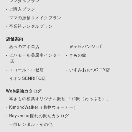
- レンタルプラン
- ご購入プラン
- ママの振袖リメイクプラン
- 卒業袴レンタルプラン
店舗案内
- あべのアポロ店
- 泉ヶ丘パンジョ店
- ビバモール美原南インター
- きもの館
店
- エコール・ロゼ店
- いずみおおつCITY店
- イオンSENRITO店
Web振袖カタログ
- 本きもの松葉オリジナル振袖 「和振（わっふる）」
- KimonoWalker（着物ウォーカー）
- Ray×mina憧れの振袖カタログ
- 一般レンタル・その他