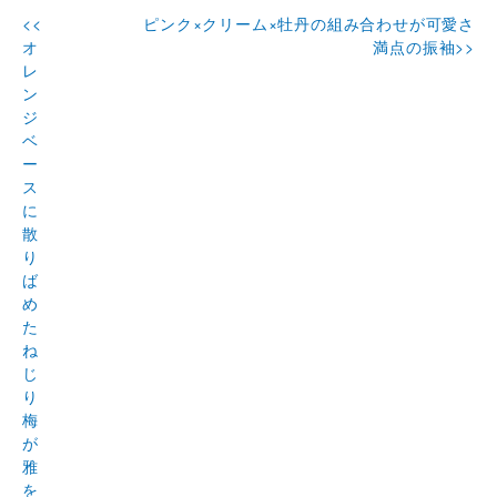
<<
ピンク×クリーム×牡丹の組み合わせが可愛さ
オ
満点の振袖>>
レ
ン
ジ
ベ
ー
ス
に
散
り
ば
め
た
ね
じ
り
梅
が
雅
を