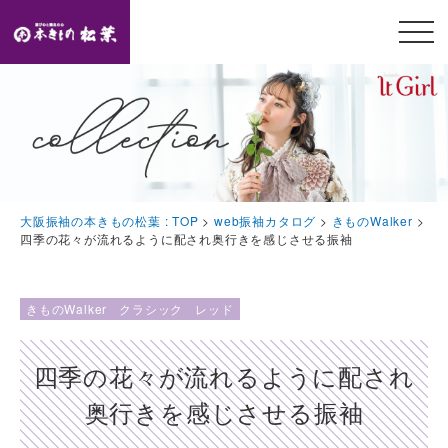
メニ
ュー
開閉
TOP
トップページ
Feature
大阪振袖の本きもの松葉 : TOP
>
web振袖カタログ
>
きものWalker
>
本きもの松葉の特徴
四季の花々が流れるように配され奥行きを感じさせる振袖
Event
豪華特典・振袖キャンペーン
きものWalker
クラシック
レッド
Collection
四季の花々が流れるように配され
振袖コレクション
奥行きを感じさせる振袖
Plan
プラン