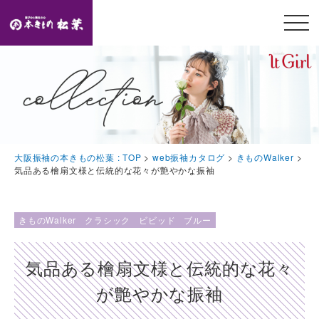
メニ
ュー
開閉
TOP
トップページ
Feature
大阪振袖の本きもの松葉 : TOP
>
web振袖カタログ
>
きものWalker
>
本きもの松葉の特徴
気品ある檜扇文様と伝統的な花々が艶やかな振袖
Event
豪華特典・振袖キャンペーン
きものWalker
クラシック
ビビッド
ブルー
Collection
気品ある檜扇文様と伝統的な花々
振袖コレクション
が艶やかな振袖
Plan
プラン