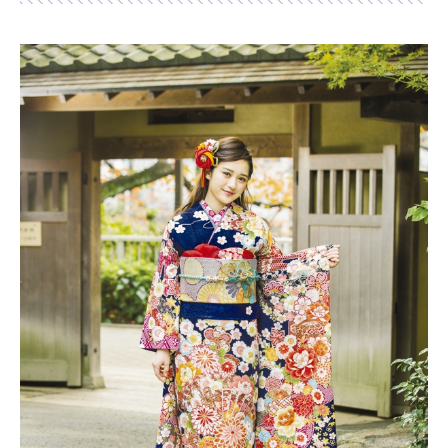
Shop list
店舗一覧
Pick up
ピックアップ店舗
Blog
スタッフブログ
Gallery
お客様ギャラリー
Kimono Yuubi
レンタルモール