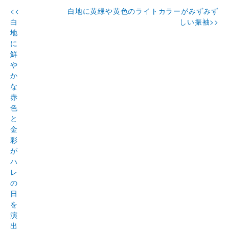
<<
白地に黄緑や黄色のライトカラーがみずみず
白
しい振袖>>
地
に
鮮
や
か
な
赤
色
と
金
彩
が
ハ
レ
の
日
を
演
出