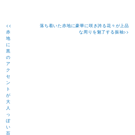
<<
落ち着いた赤地に豪華に咲き誇る花々が上品
赤
な周りを魅了する振袖>>
地
に
黒
の
ア
ク
セ
ン
ト
が
大
人
っ
ぽ
い
百