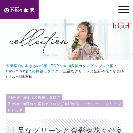
メニ
ュー
開閉
TOP
トップページ
Feature
大阪振袖の本きもの松葉 : TOP
>
web振袖カタログ
>
ブック柄
>
本きもの松葉の特徴
Ray×mina憧れの振袖カタログ
>
上品なグリーンと金彩や花々が奥ゆ
かしい伝統振袖
Event
豪華特典・振袖キャンペーン
Ray×mina憧れの振袖カタログ
Collection
Ray×mina憧れの振袖カタログ_2019年号
クラシック
グリーン
ビビッド
振袖コレクション
Plan
上品なグリーンと金彩や花々が奥
プラン