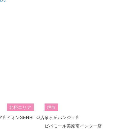
北摂エリア
堺市
Y店
イオンSENRITO店
泉ヶ丘パンジョ店
ビバモール美原南インター店