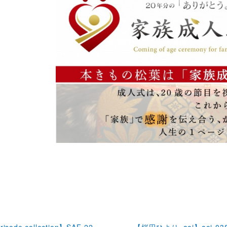
risode collection】SAF-22
【桜田ひより×aoi】aoi-03