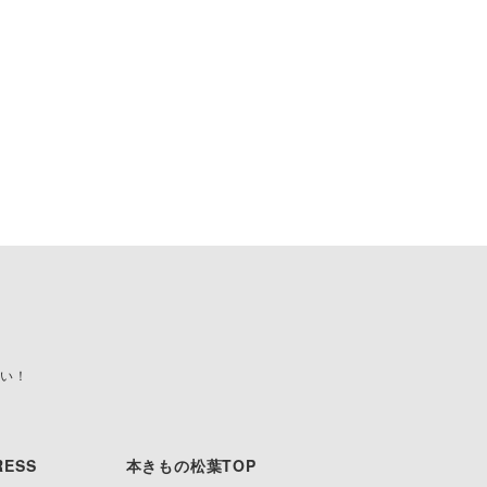
い！
ESS
本きもの松葉TOP