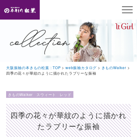
メニ
ュー
開閉
TOP
トップページ
Feature
大阪振袖の本きもの松葉 : TOP
>
web振袖カタログ
>
きものWalker
>
本きもの松葉の特徴
四季の花々が華紋のように描かれたラブリーな振袖
Event
豪華特典・振袖キャンペーン
きものWalker
スウィート
レッド
Collection
四季の花々が華紋のように描かれ
振袖コレクション
たラブリーな振袖
Plan
プラン