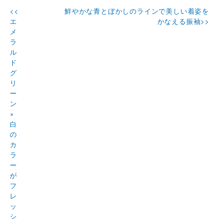
<<
鮮やかな青とぼかしのラインで美しい着姿を
エ
かなえる振袖>>
メ
ラ
ル
ド
グ
リ
ー
ン
×
白
の
カ
ラ
ー
が
フ
レ
ッ
シ