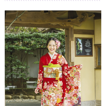
Shop list
店舗一覧
Pick up
ピックアップ店舗
Blog
スタッフブログ
Gallery
お客様ギャラリー
Kimono Yuubi
レンタルモール